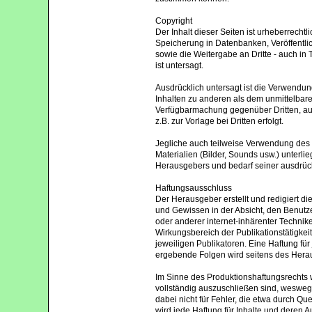
Copyright
Der Inhalt dieser Seiten ist urheberrech
Speicherung in Datenbanken, Veröffentli
sowie die Weitergabe an Dritte - auch in
ist untersagt.
Ausdrücklich untersagt ist die Verwendu
Inhalten zu anderen als dem unmittelbar
Verfügbarmachung gegenüber Dritten, auc
z.B. zur Vorlage bei Dritten erfolgt.
Jegliche auch teilweise Verwendung des
Materialien (Bilder, Sounds usw.) unter
Herausgebers und bedarf seiner ausdrück
Haftungsausschluss
Der Herausgeber erstellt und redigiert d
und Gewissen in der Absicht, den Benutzer
oder anderer internet-inhärenter Technik
Wirkungsbereich der Publikationstätigkei
jeweiligen Publikatoren. Eine Haftung fü
ergebende Folgen wird seitens des Her
Im Sinne des Produktionshaftungsrechts w
vollständig auszuschließen sind, weswe
dabei nicht für Fehler, die etwa durch Q
wird jede Haftung für Inhalte und deren