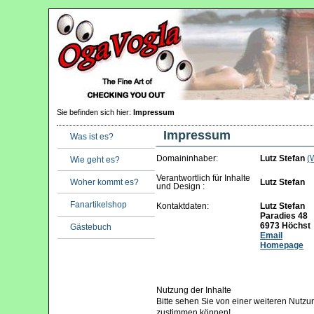
Sie befinden sich hier:
Impressum
Impressum
Was ist es?
Domaininhaber:
Lutz Stefan
(
Wie geht es?
Verantwortlich für Inhalte
Woher kommt es?
Lutz Stefan
und Design :
Fanartikelshop
Kontaktdaten:
Lutz Stefan
Paradies 48
6973 Höchst
Gästebuch
Email
Homepage
Nutzung der Inhalte
Bitte sehen Sie von einer weiteren Nutzu
zustimmen können!