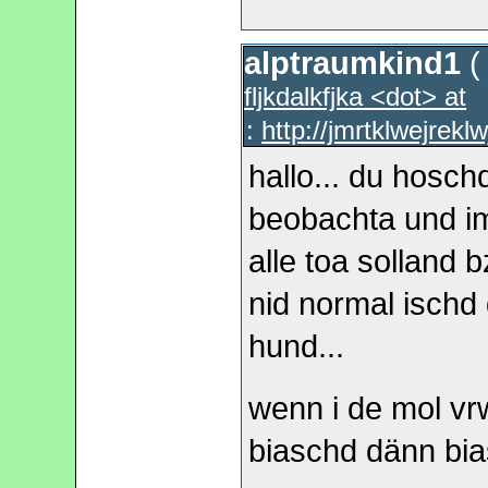
alptraumkind1
fljkdalkfjka <dot> at
:
http://jmrtklwejrekl
hallo... du hosch
beobachta und im
alle toa solland 
nid normal ischd
hund...
wenn i de mol vr
biaschd dänn biasc