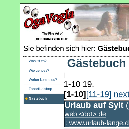
Sie befinden sich hier:
Gästebu
Gästebuch
Was ist es?
Wie geht es?
Woher kommt es?
1-10 19.
Fanartikelshop
[1-10]
[11-19]
nex
Gästebuch
Urlaub auf Sylt
web <dot> de
:
www.urlaub-lange.