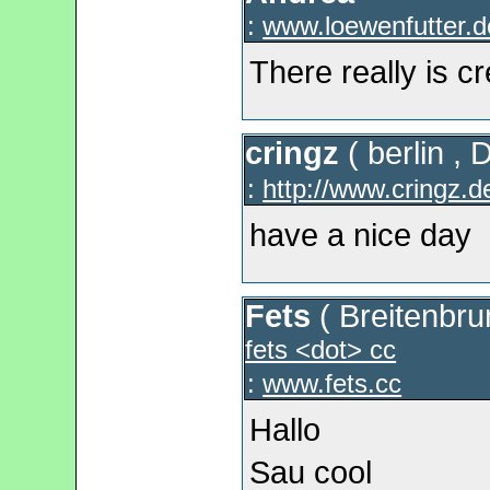
:
www.loewenfutter.d
There really is cr
cringz
(
berlin
,
:
http://www.cringz.d
have a nice day
Fets
(
Breitenbru
fets <dot> cc
:
www.fets.cc
Hallo
Sau cool