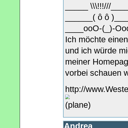
_____ \\\!!!///___
______( ô ô )__
____ooO-(_)-Oo
Ich möchte einen
und ich würde mi
meiner Homepag
vorbei schauen 
http://www.West
Andrea